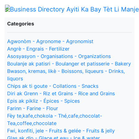
Categories
Agwonòm - Agronome - Agronomist
Angrè - Engrais - Fertilizer
Asosyasyon - Organisations - Organizations
Boulanje ak patisri - Boulanger et patisserie - Bakery
Bwason, kremas, likè - Boissons, liqueurs - Drinks,
liquors
Chips ak ti goute - Collations - Snacks
Diri ak Grenn - Riz et Grains - Rice and Grains
Epis ak pikliz - Épices - Spices
Farinn - Farine - Flour
Fèy te,kafe,chokola - Thé,cafe,chocolat-
Tea,coffee,chocolate
Fwi, konfiti, jele - Fruits & gelée - Fruits & jelly
Glas ak dlo - Glace et eau - Ice & water