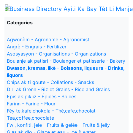
Categories
Agwonòm - Agronome - Agronomist
Angrè - Engrais - Fertilizer
Asosyasyon - Organisations - Organizations
Boulanje ak patisri - Boulanger et patisserie - Bakery
Bwason, kremas, likè - Boissons, liqueurs - Drinks,
liquors
Chips ak ti goute - Collations - Snacks
Diri ak Grenn - Riz et Grains - Rice and Grains
Epis ak pikliz - Épices - Spices
Farinn - Farine - Flour
Fèy te,kafe,chokola - Thé,cafe,chocolat-
Tea,coffee,chocolate
Fwi, konfiti, jele - Fruits & gelée - Fruits & jelly
Glas ak dlo - Glace et eau - Ice & water