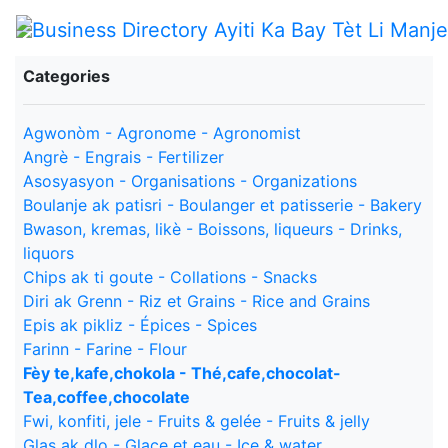
Categories
Agwonòm - Agronome - Agronomist
Angrè - Engrais - Fertilizer
Asosyasyon - Organisations - Organizations
Boulanje ak patisri - Boulanger et patisserie - Bakery
Bwason, kremas, likè - Boissons, liqueurs - Drinks,
liquors
Chips ak ti goute - Collations - Snacks
Diri ak Grenn - Riz et Grains - Rice and Grains
Epis ak pikliz - Épices - Spices
Farinn - Farine - Flour
Fèy te,kafe,chokola - Thé,cafe,chocolat-
Tea,coffee,chocolate
Fwi, konfiti, jele - Fruits & gelée - Fruits & jelly
Glas ak dlo - Glace et eau - Ice & water