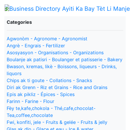
Categories
Agwonòm - Agronome - Agronomist
Angrè - Engrais - Fertilizer
Asosyasyon - Organisations - Organizations
Boulanje ak patisri - Boulanger et patisserie - Bakery
Bwason, kremas, likè - Boissons, liqueurs - Drinks,
liquors
Chips ak ti goute - Collations - Snacks
Diri ak Grenn - Riz et Grains - Rice and Grains
Epis ak pikliz - Épices - Spices
Farinn - Farine - Flour
Fèy te,kafe,chokola - Thé,cafe,chocolat-
Tea,coffee,chocolate
Fwi, konfiti, jele - Fruits & gelée - Fruits & jelly
Glas ak dlo - Glace et eau - Ice & water