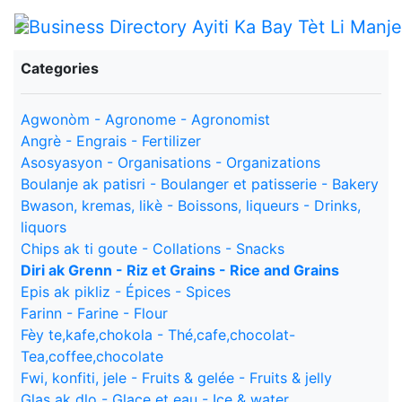
Categories
Agwonòm - Agronome - Agronomist
Angrè - Engrais - Fertilizer
Asosyasyon - Organisations - Organizations
Boulanje ak patisri - Boulanger et patisserie - Bakery
Bwason, kremas, likè - Boissons, liqueurs - Drinks,
liquors
Chips ak ti goute - Collations - Snacks
Diri ak Grenn - Riz et Grains - Rice and Grains
Epis ak pikliz - Épices - Spices
Farinn - Farine - Flour
Fèy te,kafe,chokola - Thé,cafe,chocolat-
Tea,coffee,chocolate
Fwi, konfiti, jele - Fruits & gelée - Fruits & jelly
Glas ak dlo - Glace et eau - Ice & water